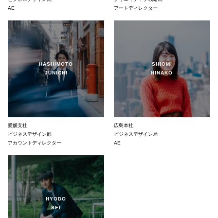
AE
アートディレクター
HASHIMOTO
SHIOMI
JUNICHI
HINAKO
愛媛支社
広島本社
ビジネスデザイン部
ビジネスデザイン局
アカウントディレクター
AE
HYODO
SEI