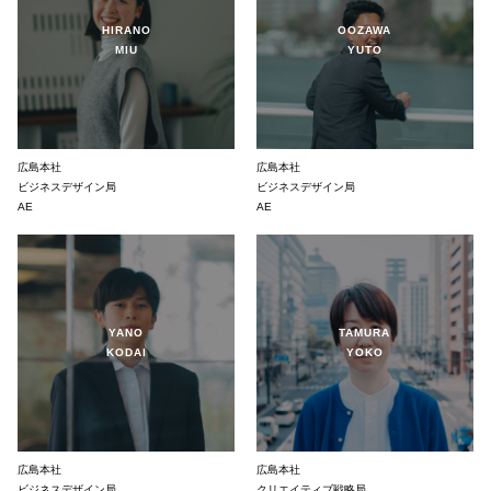
HIRANO
OOZAWA
MIU
YUTO
広島本社
広島本社
ビジネスデザイン局
ビジネスデザイン局
AE
AE
YANO
TAMURA
KODAI
YOKO
広島本社
広島本社
ビジネスデザイン局
クリエイティブ戦略局