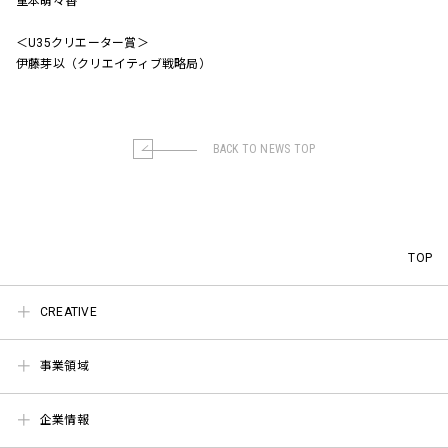
重本萌々香
＜U35クリエーター賞＞
伊藤芽以（クリエイティブ戦略局）
BACK TO NEWS TOP
TOP
CREATIVE
事業領域
企業情報