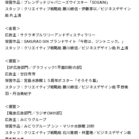
受賞作品：ブレンデッドジャパニーズウイスキー「SOGAINI」
スタッフ：クリエイティブ戦略局 藤川頼信・伊藤芽以／ビジネスデザイン
局 片上清
＜金賞＞
広告主：サクラオブルワリーアンドディスティラリー
受賞作品：SAKURAO GIN ブランドサイト「今夜は、ジントニック。」
スタッフ：クリエイティブ戦略局 藤川頼信／ビジネスデザイン局 片上清
＜銀賞＞
【SP広告部門／グラフィック1平面印刷の部】
広告主：廿日市市
受賞作品：宮島水族館１５周年ポスター「そろそろ篇」
スタッフ：クリエイティブ戦略局 藤川頼信／ビジネスデザイン局 平野美
羽・丹治美紀子
＜銀賞＞
【電波広告部門／ラジオCMの部】
広告主：みどりグループ
受賞作品：みどりグループ シン・マリホ水族館 20秒
スタッフ：クリエイティブ戦略局 石川寛朗・林里穂／ビジネスデザイン局